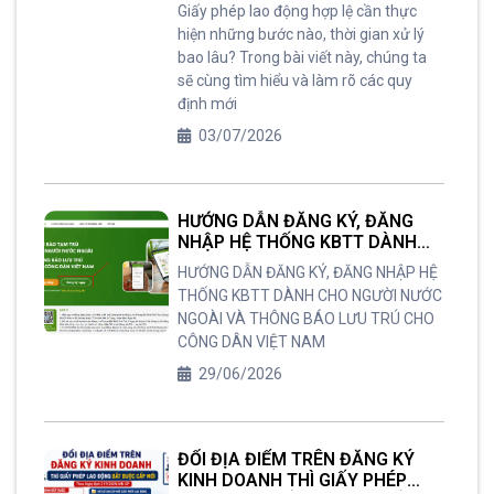
Giấy phép lao động hợp lệ cần thực
hiện những bước nào, thời gian xử lý
bao lâu? Trong bài viết này, chúng ta
sẽ cùng tìm hiểu và làm rõ các quy
định mới
03/07/2026
HƯỚNG DẪN ĐĂNG KÝ, ĐĂNG
NHẬP HỆ THỐNG KBTT DÀNH
CHO NGƯỜI NƯỚC NGOÀI VÀ
HƯỚNG DẪN ĐĂNG KÝ, ĐĂNG NHẬP HỆ
THÔNG BÁO LƯU TRÚ CHO
THỐNG KBTT DÀNH CHO NGƯỜI NƯỚC
CÔNG DÂN VIỆT NAM
NGOÀI VÀ THÔNG BÁO LƯU TRÚ CHO
CÔNG DÂN VIỆT NAM
29/06/2026
ĐỔI ĐỊA ĐIỂM TRÊN ĐĂNG KÝ
KINH DOANH THÌ GIẤY PHÉP