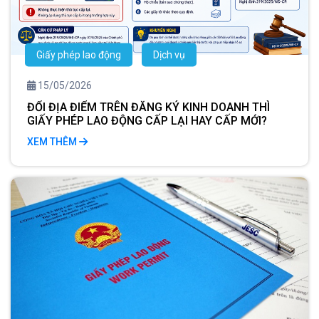
Giấy phép lao động
Dịch vụ
15/05/2026
ĐỔI ĐỊA ĐIỂM TRÊN ĐĂNG KÝ KINH DOANH THÌ
GIẤY PHÉP LAO ĐỘNG CẤP LẠI HAY CẤP MỚI?
XEM THÊM