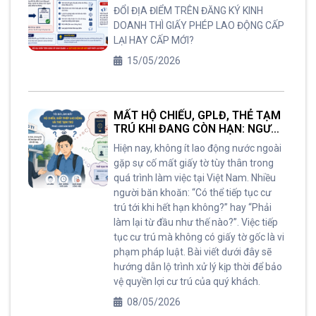
LAO ĐỘNG CẤP LẠI HAY CẤP
ĐỔI ĐỊA ĐIỂM TRÊN ĐĂNG KÝ KINH
MỚI?
DOANH THÌ GIẤY PHÉP LAO ĐỘNG CẤP
LẠI HAY CẤP MỚI?
15/05/2026
MẤT HỘ CHIẾU, GPLĐ, THẺ TẠM
TRÚ KHI ĐANG CÒN HẠN: NGƯỜI
LAO ĐỘNG NƯỚC NGOÀI TẠI
Hiện nay, không ít lao động nước ngoài
VIỆT NAM PHẢI LÀM GÌ ?
gặp sự cố mất giấy tờ tùy thân trong
quá trình làm việc tại Việt Nam. Nhiều
người băn khoăn: “Có thể tiếp tục cư
trú tới khi hết hạn không?” hay “Phải
làm lại từ đầu như thế nào?”. Việc tiếp
tục cư trú mà không có giấy tờ gốc là vi
phạm pháp luật. Bài viết dưới đây sẽ
hướng dẫn lộ trình xử lý kịp thời để bảo
vệ quyền lợi cư trú của quý khách.
08/05/2026