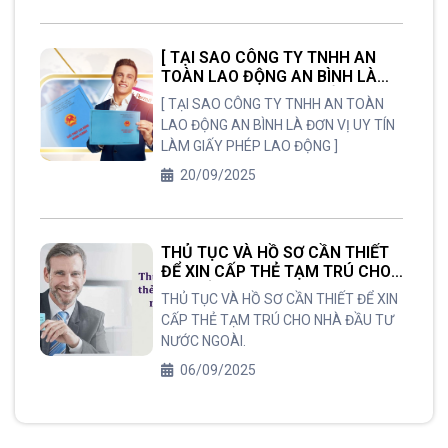
[ TẠI SAO CÔNG TY TNHH AN
TOÀN LAO ĐỘNG AN BÌNH LÀ
ĐƠN VỊ UY TÍN LÀM GIẤY PHÉP
[ TẠI SAO CÔNG TY TNHH AN TOÀN
LAO ĐỘNG ]
LAO ĐỘNG AN BÌNH LÀ ĐƠN VỊ UY TÍN
LÀM GIẤY PHÉP LAO ĐỘNG ]
20/09/2025
THỦ TỤC VÀ HỒ SƠ CẦN THIẾT
ĐỂ XIN CẤP THẺ TẠM TRÚ CHO
NHÀ ĐẦU TƯ NƯỚC NGOÀI.
THỦ TỤC VÀ HỒ SƠ CẦN THIẾT ĐỂ XIN
CẤP THẺ TẠM TRÚ CHO NHÀ ĐẦU TƯ
NƯỚC NGOÀI.
06/09/2025