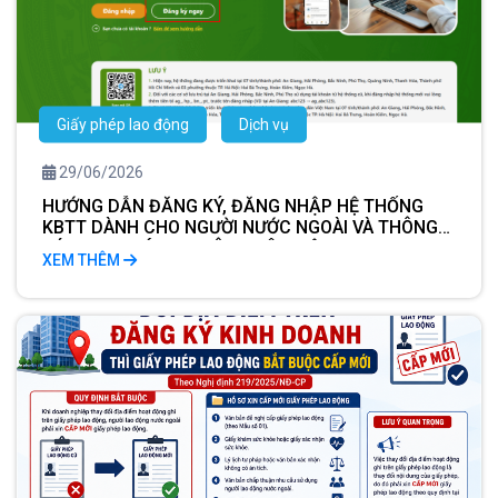
Giấy phép lao động
Dịch vụ
29/06/2026
HƯỚNG DẪN ĐĂNG KÝ, ĐĂNG NHẬP HỆ THỐNG
KBTT DÀNH CHO NGƯỜI NƯỚC NGOÀI VÀ THÔNG
BÁO LƯU TRÚ CHO CÔNG DÂN VIỆT NAM
XEM THÊM