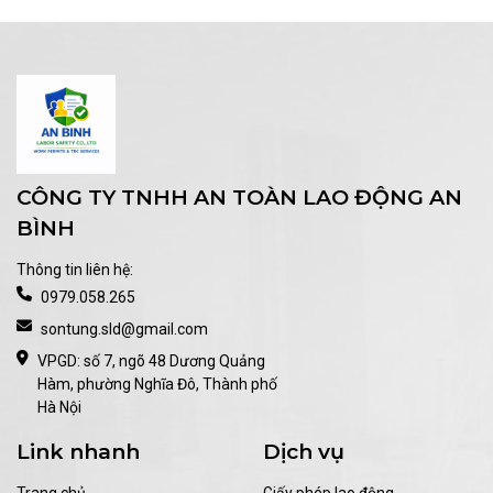
CÔNG TY TNHH AN TOÀN LAO ĐỘNG AN
BÌNH
Thông tin liên hệ:
0979.058.265
sontung.sld@gmail.com
VPGD: số 7, ngõ 48 Dương Quảng
Hàm, phường Nghĩa Đô, Thành phố
Hà Nội
Link nhanh
Dịch vụ
Trang chủ
Giấy phép lao động