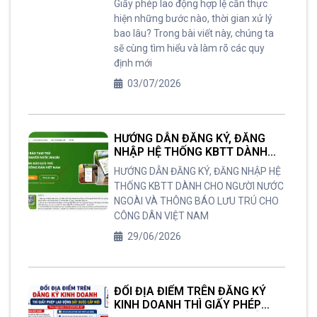
Giấy phép lao động hợp lệ cần thực
hiện những bước nào, thời gian xử lý
bao lâu? Trong bài viết này, chúng ta
sẽ cùng tìm hiểu và làm rõ các quy
định mới
03/07/2026
HƯỚNG DẪN ĐĂNG KÝ, ĐĂNG
NHẬP HỆ THỐNG KBTT DÀNH
CHO NGƯỜI NƯỚC NGOÀI VÀ
HƯỚNG DẪN ĐĂNG KÝ, ĐĂNG NHẬP HỆ
THÔNG BÁO LƯU TRÚ CHO
THỐNG KBTT DÀNH CHO NGƯỜI NƯỚC
CÔNG DÂN VIỆT NAM
NGOÀI VÀ THÔNG BÁO LƯU TRÚ CHO
CÔNG DÂN VIỆT NAM
29/06/2026
ĐỔI ĐỊA ĐIỂM TRÊN ĐĂNG KÝ
KINH DOANH THÌ GIẤY PHÉP