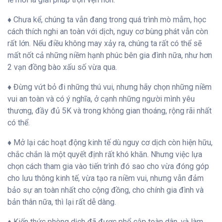
♦ Chưa kể, chúng ta vẫn đang trong quá trình mò mẫm, học
cách thích nghi an toàn với dịch, nguy cơ bùng phát vẫn còn
rất lớn. Nếu điều không may xảy ra, chúng ta rất có thể sẽ
mất nốt cả những niềm hạnh phúc bên gia đình nữa, như hơn
2 vạn đồng bào xấu số vừa qua.
♦ Đừng vứt bỏ đi những thú vui, nhưng hãy chọn những niềm
vui an toàn và có ý nghĩa, ở cạnh những người mình yêu
thương, đầy đủ 5K và trong không gian thoáng, rộng rãi nhất
có thể.
♦ Mở lại các hoạt động kinh tế dù nguy cơ dịch còn hiện hữu,
chắc chắn là một quyết định rất khó khăn. Nhưng việc lựa
chọn cách tham gia vào tiến trình đó sao cho vừa đóng góp
cho lưu thông kinh tế, vừa tạo ra niềm vui, nhưng vẫn đảm
bảo sự an toàn nhất cho cộng đồng, cho chính gia đình và
bản thân nữa, thì lại rất dễ dàng.
♦ Kiến thức phòng dịch đã được phổ cập toàn dân, và làm