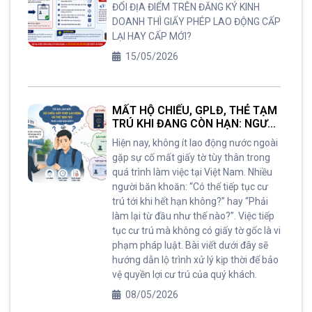
LAO ĐỘNG CẤP LẠI HAY CẤP
ĐỔI ĐỊA ĐIỂM TRÊN ĐĂNG KÝ KINH
MỚI?
DOANH THÌ GIẤY PHÉP LAO ĐỘNG CẤP
LẠI HAY CẤP MỚI?
15/05/2026
MẤT HỘ CHIẾU, GPLĐ, THẺ TẠM
TRÚ KHI ĐANG CÒN HẠN: NGƯỜI
LAO ĐỘNG NƯỚC NGOÀI TẠI
Hiện nay, không ít lao động nước ngoài
VIỆT NAM PHẢI LÀM GÌ ?
gặp sự cố mất giấy tờ tùy thân trong
quá trình làm việc tại Việt Nam. Nhiều
người băn khoăn: “Có thể tiếp tục cư
trú tới khi hết hạn không?” hay “Phải
làm lại từ đầu như thế nào?”. Việc tiếp
tục cư trú mà không có giấy tờ gốc là vi
phạm pháp luật. Bài viết dưới đây sẽ
hướng dẫn lộ trình xử lý kịp thời để bảo
vệ quyền lợi cư trú của quý khách.
08/05/2026