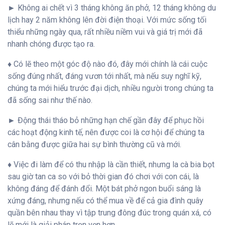
► Không ai chết vì 3 tháng không ăn phở, 12 tháng không du
lịch hay 2 năm không lên đời điện thoại. Với mức sống tối
thiểu những ngày qua, rất nhiều niềm vui và giá trị mới đã
nhanh chóng được tạo ra.
♦ Có lẽ theo một góc độ nào đó, đây mới chính là cái cuộc
sống đúng nhất, đáng vươn tới nhất, mà nếu suy nghĩ kỹ,
chúng ta mới hiểu trước đại dịch, nhiều người trong chúng ta
đã sống sai như thế nào.
► Động thái tháo bỏ những hạn chế gần đây để phục hồi
các hoạt động kinh tế, nên được coi là cơ hội để chúng ta
cân bằng được giữa hai sự bình thường cũ và mới.
♦ Việc đi làm để có thu nhập là cần thiết, nhưng la cà bia bọt
sau giờ tan ca so với bỏ thời gian đó chơi với con cái, là
không đáng để đánh đổi. Một bát phở ngon buổi sáng là
xứng đáng, nhưng nếu có thể mua về để cả gia đình quây
quần bên nhau thay vì tập trung đông đúc trong quán xá, có
lẽ mới là giải pháp trọn vẹn hơn.