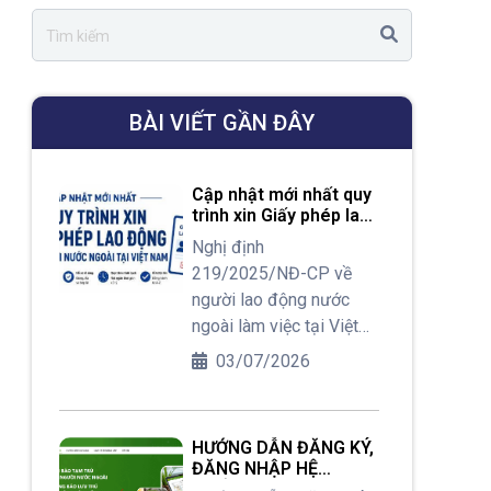
BÀI VIẾT GẦN ĐÂY
Cập nhật mới nhất quy
trình xin Giấy phép lao
động cho người nước
Nghị định
ngoài tại Việt Nam
219/2025/NĐ-CP về
người lao động nước
ngoài làm việc tại Việt
Nam được ban hành từ
03/07/2026
tháng 08/2025 đã có
nhiều thay đổi đáng chú
ý liên quan đến quy trình,
HƯỚNG DẪN ĐĂNG KÝ,
thủ tục xin cấp Giấy
ĐĂNG NHẬP HỆ
phép lao động cho
THỐNG KBTT DÀNH