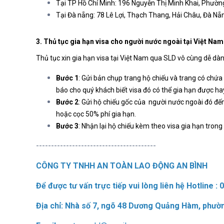
Tại TP Hồ Chí Minh: 196 Nguyễn Thị Minh Khai, Phường
Tại Đà nẵng: 78 Lê Lợi, Thạch Thang, Hải Châu, Đà N
3. Thủ tục gia hạn visa cho người nước ngoài tại Việt Nam
Thủ tục xin gia hạn visa tại Việt Nam qua SLD vô cùng dễ dà
Bước 1
: Gửi bản chụp trang hộ chiếu và trang có chứa v
báo cho quý khách biết visa đó có thể gia hạn được h
Bước 2
: Gửi hộ chiếu gốc của người nước ngoài đó đến
hoặc cọc 50% phí gia hạn.
Bước 3
: Nhận lại hộ chiếu kèm theo visa gia hạn trong
----------------------------------------
CÔNG TY TNHH AN TOÀN LAO ĐỘNG AN BÌNH
Để được tư vấn trực tiếp vui lòng liên hệ Hotline :
Địa chỉ: Nhà số 7, ngõ 48 Dương Quảng Hàm, phườn