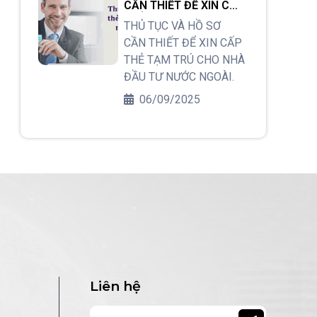
CẦN THIẾT ĐỂ XIN CẤP
THẺ TẠM TRÚ CHO
THỦ TỤC VÀ HỒ SƠ
NHÀ ĐẦU TƯ NƯỚC
CẦN THIẾT ĐỂ XIN CẤP
NGOÀI.
THẺ TẠM TRÚ CHO NHÀ
ĐẦU TƯ NƯỚC NGOÀI.
06/09/2025
Liên hệ