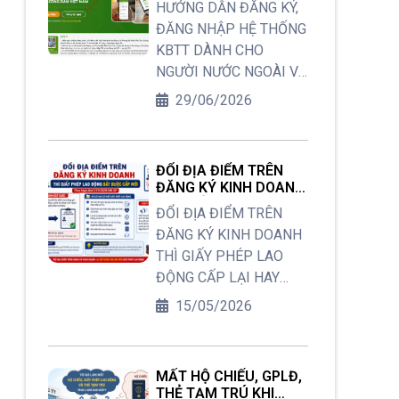
HƯỚNG DẪN ĐĂNG KÝ,
người nước ngoài tại
CHO NGƯỜI NƯỚC
ĐĂNG NHẬP HỆ THỐNG
NGOÀI VÀ THÔNG BÁO
Việt Nam. Vậy hiện nay,
LƯU TRÚ CHO CÔNG
KBTT DÀNH CHO
để hoàn thiện một bộ hồ
DÂN VIỆT NAM
NGƯỜI NƯỚC NGOÀI VÀ
sơ và được cấp Giấy
THÔNG BÁO LƯU TRÚ
29/06/2026
phép lao động hợp lệ
CHO CÔNG DÂN VIỆT
cần thực hiện những
NAM
bước nào, thời gian xử lý
bao lâu? Trong bài viết
ĐỔI ĐỊA ĐIỂM TRÊN
này, chúng ta sẽ cùng
ĐĂNG KÝ KINH DOANH
THÌ GIẤY PHÉP LAO
tìm hiểu và làm rõ các
ĐỔI ĐỊA ĐIỂM TRÊN
ĐỘNG CẤP LẠI HAY
quy định mới
ĐĂNG KÝ KINH DOANH
CẤP MỚI?
THÌ GIẤY PHÉP LAO
ĐỘNG CẤP LẠI HAY
CẤP MỚI?
15/05/2026
MẤT HỘ CHIẾU, GPLĐ,
THẺ TẠM TRÚ KHI