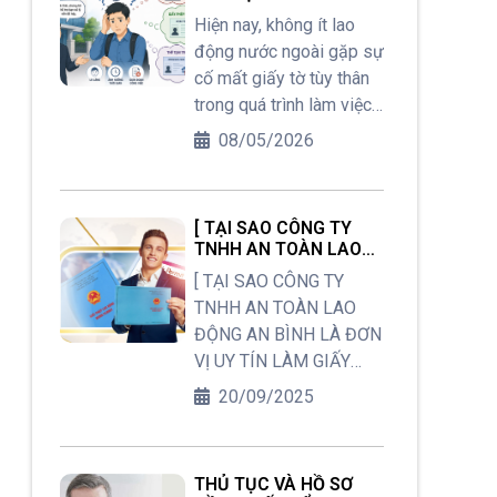
ĐANG CÒN HẠN:
Hiện nay, không ít lao
NGƯỜI LAO ĐỘNG
động nước ngoài gặp sự
NƯỚC NGOÀI TẠI VIỆT
NAM PHẢI LÀM GÌ ?
cố mất giấy tờ tùy thân
trong quá trình làm việc
tại Việt Nam. Nhiều
08/05/2026
người băn khoăn: “Có
thể tiếp tục cư trú tới khi
hết hạn không?” hay
[ TẠI SAO CÔNG TY
“Phải làm lại từ đầu như
TNHH AN TOÀN LAO
thế nào?”. Việc tiếp tục
ĐỘNG AN BÌNH LÀ ĐƠN
[ TẠI SAO CÔNG TY
cư trú mà không có giấy
VỊ UY TÍN LÀM GIẤY
TNHH AN TOÀN LAO
PHÉP LAO ĐỘNG ]
tờ gốc là vi phạm pháp
ĐỘNG AN BÌNH LÀ ĐƠN
luật. Bài viết dưới đây sẽ
VỊ UY TÍN LÀM GIẤY
hướng dẫn lộ trình xử lý
PHÉP LAO ĐỘNG ]
20/09/2025
kịp thời để bảo vệ quyền
lợi cư trú của quý khách.
THỦ TỤC VÀ HỒ SƠ