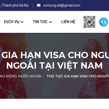
, Thành phố Hà Nội
sontung.sld@gmail.com
DỊCH VỤ
TIN TỨC
LIÊN HỆ
 GIA HẠN VISA CHO NG
NGOÀI TẠI VIỆT NAM
AO ĐỘNG NƯỚC NGOÀI
THỦ TỤC GIA HẠN VISA CHO NGƯỜI