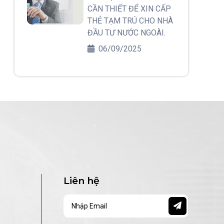
NHÀ ĐẦU TƯ NƯỚC
CẦN THIẾT ĐỂ XIN CẤP
NGOÀI.
THẺ TẠM TRÚ CHO NHÀ
ĐẦU TƯ NƯỚC NGOÀI.
06/09/2025
Liên hệ