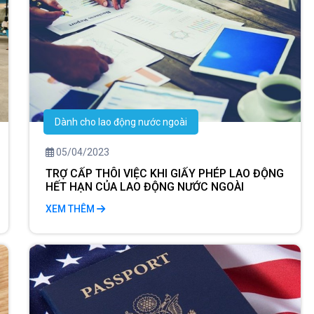
Dành cho lao động nước ngoài
05/04/2023
TRỢ CẤP THÔI VIỆC KHI GIẤY PHÉP LAO ĐỘNG
HẾT HẠN CỦA LAO ĐỘNG NƯỚC NGOÀI
XEM THÊM