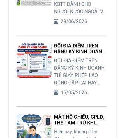
LƯU TRÚ CHO CÔNG
KBTT DÀNH CHO
để hoàn thiện một bộ hồ
DÂN VIỆT NAM
NGƯỜI NƯỚC NGOÀI VÀ
sơ và được cấp Giấy
THÔNG BÁO LƯU TRÚ
29/06/2026
phép lao động hợp lệ
CHO CÔNG DÂN VIỆT
cần thực hiện những
NAM
bước nào, thời gian xử lý
bao lâu? Trong bài viết
ĐỔI ĐỊA ĐIỂM TRÊN
này, chúng ta sẽ cùng
ĐĂNG KÝ KINH DOANH
THÌ GIẤY PHÉP LAO
tìm hiểu và làm rõ các
ĐỔI ĐỊA ĐIỂM TRÊN
ĐỘNG CẤP LẠI HAY
quy định mới
ĐĂNG KÝ KINH DOANH
CẤP MỚI?
THÌ GIẤY PHÉP LAO
ĐỘNG CẤP LẠI HAY
CẤP MỚI?
15/05/2026
MẤT HỘ CHIẾU, GPLĐ,
THẺ TẠM TRÚ KHI
ĐANG CÒN HẠN:
Hiện nay, không ít lao
NGƯỜI LAO ĐỘNG