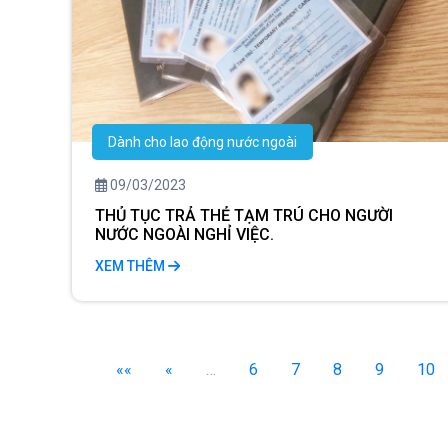
Dành cho lao động nước ngoài
09/03/2023
THỦ TỤC TRẢ THẺ TẠM TRÚ CHO NGƯỜI
NƯỚC NGOÀI NGHỈ VIỆC.
XEM THÊM
««
«
…
6
7
8
9
10