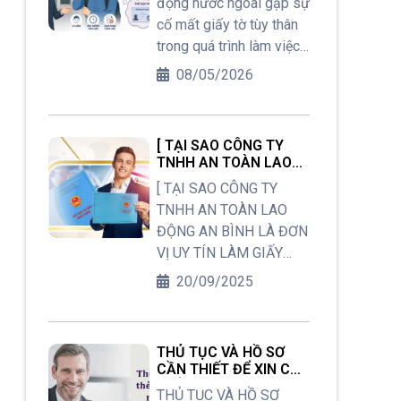
động nước ngoài gặp sự
NƯỚC NGOÀI TẠI VIỆT
NAM PHẢI LÀM GÌ ?
cố mất giấy tờ tùy thân
trong quá trình làm việc
tại Việt Nam. Nhiều
08/05/2026
người băn khoăn: “Có
thể tiếp tục cư trú tới khi
hết hạn không?” hay
[ TẠI SAO CÔNG TY
“Phải làm lại từ đầu như
TNHH AN TOÀN LAO
thế nào?”. Việc tiếp tục
ĐỘNG AN BÌNH LÀ ĐƠN
[ TẠI SAO CÔNG TY
cư trú mà không có giấy
VỊ UY TÍN LÀM GIẤY
TNHH AN TOÀN LAO
PHÉP LAO ĐỘNG ]
tờ gốc là vi phạm pháp
ĐỘNG AN BÌNH LÀ ĐƠN
luật. Bài viết dưới đây sẽ
VỊ UY TÍN LÀM GIẤY
hướng dẫn lộ trình xử lý
PHÉP LAO ĐỘNG ]
20/09/2025
kịp thời để bảo vệ quyền
lợi cư trú của quý khách.
THỦ TỤC VÀ HỒ SƠ
CẦN THIẾT ĐỂ XIN CẤP
THẺ TẠM TRÚ CHO
THỦ TỤC VÀ HỒ SƠ