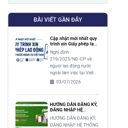
BÀI VIẾT GẦN ĐÂY
Cập nhật mới nhất quy
trình xin Giấy phép lao
động cho người nước
Nghị định
ngoài tại Việt Nam
219/2025/NĐ-CP về
người lao động nước
ngoài làm việc tại Việt
Nam được ban hành từ
03/07/2026
tháng 08/2025 đã có
nhiều thay đổi đáng chú
ý liên quan đến quy trình,
HƯỚNG DẪN ĐĂNG KÝ,
thủ tục xin cấp Giấy
ĐĂNG NHẬP HỆ
phép lao động cho
THỐNG KBTT DÀNH
HƯỚNG DẪN ĐĂNG KÝ,
người nước ngoài tại
CHO NGƯỜI NƯỚC
ĐĂNG NHẬP HỆ THỐNG
NGOÀI VÀ THÔNG BÁO
Việt Nam. Vậy hiện nay,