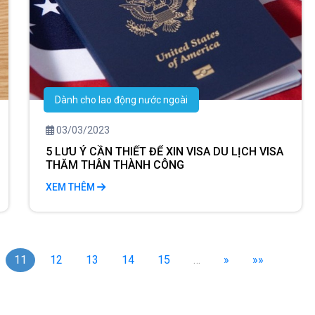
Dành cho lao động nước ngoài
03/03/2023
5 LƯU Ý CẦN THIẾT ĐỂ XIN VISA DU LỊCH VISA
THĂM THÂN THÀNH CÔNG
XEM THÊM
11
12
13
14
15
…
»
»»