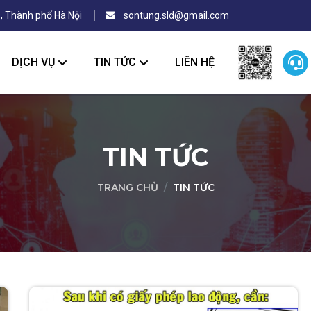
, Thành phố Hà Nội
sontung.sld@gmail.com
DỊCH VỤ
TIN TỨC
LIÊN HỆ
TIN TỨC
TRANG CHỦ
TIN TỨC