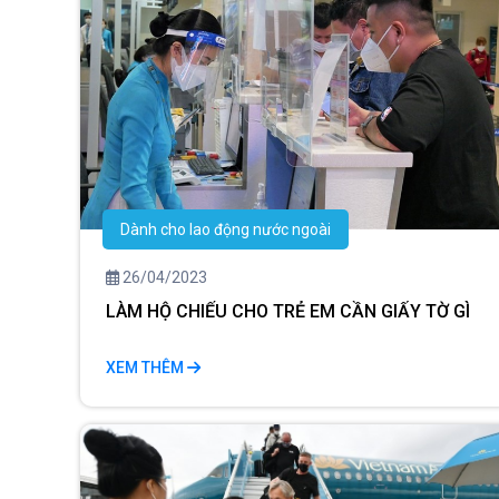
Dành cho lao động nước ngoài
26/04/2023
LÀM HỘ CHIẾU CHO TRẺ EM CẦN GIẤY TỜ GÌ
XEM THÊM