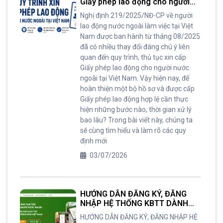
Giấy phép lao động cho người
nước ngoài tại Việt Nam
Nghị định 219/2025/NĐ-CP về người
lao động nước ngoài làm việc tại Việt
Nam được ban hành từ tháng 08/2025
đã có nhiều thay đổi đáng chú ý liên
quan đến quy trình, thủ tục xin cấp
Giấy phép lao động cho người nước
ngoài tại Việt Nam. Vậy hiện nay, để
hoàn thiện một bộ hồ sơ và được cấp
Giấy phép lao động hợp lệ cần thực
hiện những bước nào, thời gian xử lý
bao lâu? Trong bài viết này, chúng ta
sẽ cùng tìm hiểu và làm rõ các quy
định mới
03/07/2026
HƯỚNG DẪN ĐĂNG KÝ, ĐĂNG
NHẬP HỆ THỐNG KBTT DÀNH
CHO NGƯỜI NƯỚC NGOÀI VÀ
HƯỚNG DẪN ĐĂNG KÝ, ĐĂNG NHẬP HỆ
THÔNG BÁO LƯU TRÚ CHO