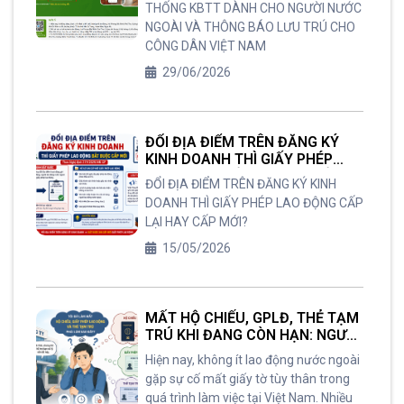
THỐNG KBTT DÀNH CHO NGƯỜI NƯỚC
CÔNG DÂN VIỆT NAM
NGOÀI VÀ THÔNG BÁO LƯU TRÚ CHO
CÔNG DÂN VIỆT NAM
29/06/2026
ĐỔI ĐỊA ĐIỂM TRÊN ĐĂNG KÝ
KINH DOANH THÌ GIẤY PHÉP
LAO ĐỘNG CẤP LẠI HAY CẤP
ĐỔI ĐỊA ĐIỂM TRÊN ĐĂNG KÝ KINH
MỚI?
DOANH THÌ GIẤY PHÉP LAO ĐỘNG CẤP
LẠI HAY CẤP MỚI?
15/05/2026
MẤT HỘ CHIẾU, GPLĐ, THẺ TẠM
TRÚ KHI ĐANG CÒN HẠN: NGƯỜI
LAO ĐỘNG NƯỚC NGOÀI TẠI
Hiện nay, không ít lao động nước ngoài
VIỆT NAM PHẢI LÀM GÌ ?
gặp sự cố mất giấy tờ tùy thân trong
quá trình làm việc tại Việt Nam. Nhiều