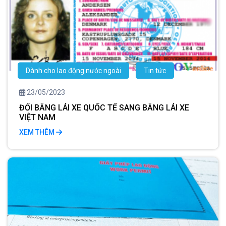
Dành cho lao động nước ngoài
Tin tức
23/05/2023
ĐỔI BẰNG LÁI XE QUỐC TẾ SANG BẰNG LÁI XE
VIỆT NAM
XEM THÊM