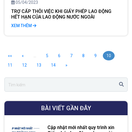
05/04/2023
TRỢ CẤP THÔI VIỆC KHI GIẤY PHÉP LAO ĐỘNG
HẾT HẠN CỦA LAO ĐỘNG NƯỚC NGOÀI
XEM THÊM
««
«
…
5
6
7
8
9
10
11
12
13
14
»
BÀI VIẾT GẦN ĐÂY
Cập nhật mới nhất quy trình xin