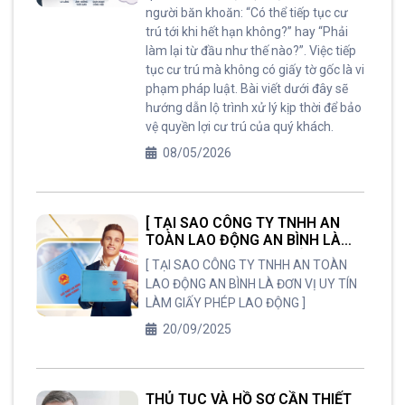
người băn khoăn: “Có thể tiếp tục cư
trú tới khi hết hạn không?” hay “Phải
làm lại từ đầu như thế nào?”. Việc tiếp
tục cư trú mà không có giấy tờ gốc là vi
phạm pháp luật. Bài viết dưới đây sẽ
hướng dẫn lộ trình xử lý kịp thời để bảo
vệ quyền lợi cư trú của quý khách.
08/05/2026
[ TẠI SAO CÔNG TY TNHH AN
TOÀN LAO ĐỘNG AN BÌNH LÀ
ĐƠN VỊ UY TÍN LÀM GIẤY PHÉP
[ TẠI SAO CÔNG TY TNHH AN TOÀN
LAO ĐỘNG ]
LAO ĐỘNG AN BÌNH LÀ ĐƠN VỊ UY TÍN
LÀM GIẤY PHÉP LAO ĐỘNG ]
20/09/2025
THỦ TỤC VÀ HỒ SƠ CẦN THIẾT