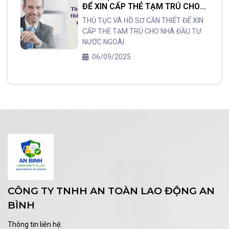
ĐỂ XIN CẤP THẺ TẠM TRÚ CHO
NHÀ ĐẦU TƯ NƯỚC NGOÀI.
THỦ TỤC VÀ HỒ SƠ CẦN THIẾT ĐỂ XIN
CẤP THẺ TẠM TRÚ CHO NHÀ ĐẦU TƯ
NƯỚC NGOÀI.
06/09/2025
CÔNG TY TNHH AN TOÀN LAO ĐỘNG AN
BÌNH
Thông tin liên hệ: